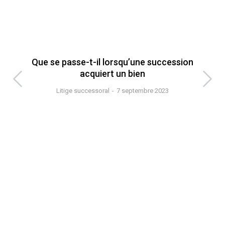
Que se passe-t-il lorsqu’une succession
An
acquiert un bien
Litige successoral
7 septembre 2023