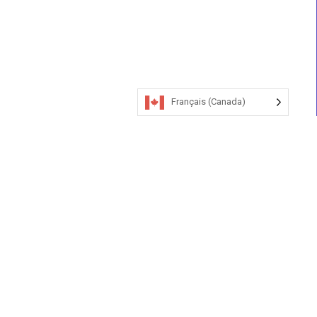
Français (Canada)
>
Colombie-Britannique
Formulaires judiciaires
> Ordonnance sur la formule 17 de l’AGA
Ordonnance sur le formulaire 17
de l’AGA
Colombie-Britannique